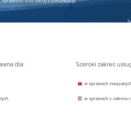
, sprawność oraz bieżąca komunikacja.
awna dla:
Szeroki zakres usł
w sprawach związanych 
nych.
w sprawach z zakresu 