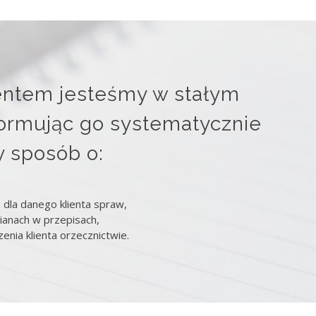
entem jesteśmy w stałym
formując go systematycznie
y sposób o:
dla danego klienta spraw,
mianach w przepisach,
enia klienta orzecznictwie.