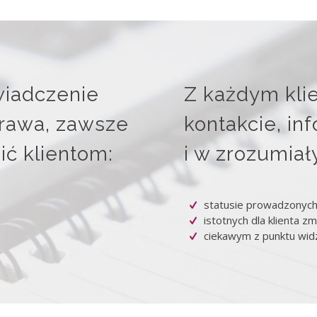
wiadczenie
Z każdym kli
rawa, zawsze
kontakcie, in
ć klientom:
i w zrozumiał
statusie prowadzonych 
istotnych dla klienta z
ciekawym z punktu widz